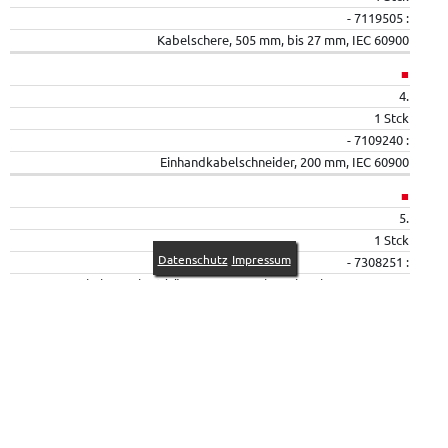
- 7119505 :
Kabelschere, 505 mm, bis 27 mm, IEC 60900
■
4.
1 Stck
- 7109240 :
Einhandkabelschneider, 200 mm, IEC 60900
■
5.
1 Stck
Datenschutz
Impressum
- 7308251 :
Umschaltratsche 3/8", 200 mm, Druckverriegelung, IEC 60900
■
6.
1 Stck
- 7322160 :
T-Aufsteckschlüssel 3/8", 160 mm, IEC 60900
■